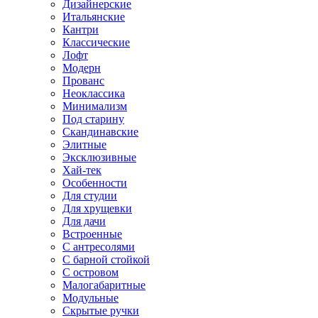
Дизайнерские
Итальянские
Кантри
Классические
Лофт
Модерн
Прованс
Неоклассика
Минимализм
Под старину
Скандинавские
Элитные
Эксклюзивные
Хай-тек
Особенности
Для студии
Для хрущевки
Для дачи
Встроенные
С антресолями
С барной стойкой
С островом
Малогабаритные
Модульные
Скрытые ручки