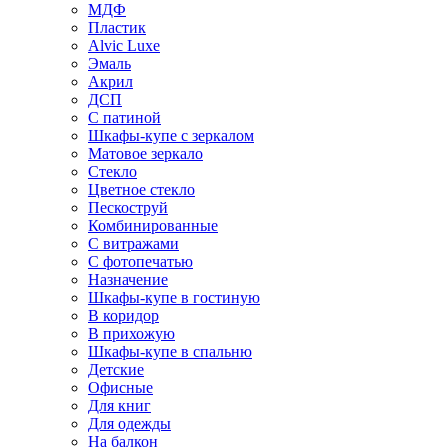
МДФ
Пластик
Alvic Luxe
Эмаль
Акрил
ДСП
С патиной
Шкафы-купе с зеркалом
Матовое зеркало
Стекло
Цветное стекло
Пескоструй
Комбинированные
С витражами
С фотопечатью
Назначение
Шкафы-купе в гостиную
В коридор
В прихожую
Шкафы-купе в спальню
Детские
Офисные
Для книг
Для одежды
На балкон