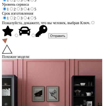
1
2
3
4
5
Уровень сервиса
1
2
3
4
5
Срок изготовления
1
2
3
4
5
Пожалуйста, докажите, что вы человек, выбрав
Ключ
.
Похожие модели