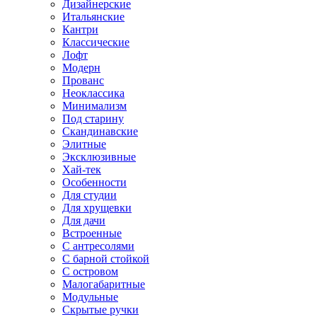
Дизайнерские
Итальянские
Кантри
Классические
Лофт
Модерн
Прованс
Неоклассика
Минимализм
Под старину
Скандинавские
Элитные
Эксклюзивные
Хай-тек
Особенности
Для студии
Для хрущевки
Для дачи
Встроенные
С антресолями
С барной стойкой
С островом
Малогабаритные
Модульные
Скрытые ручки