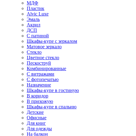
МДФ
Пластик
Alvic Luxe
Эмаль
Акрил
ДСП
С патиной
Шкафы-купе с зеркалом
Матовое зеркало
Стекло
Цветное стекло
Пескоструй
Комбинированные
С витражами
С фотопечатью
Назначение
Шкафы-купе в гостиную
В коридор
В прихожую
Шкафы-купе в спальню
Детские
Офисные
Для книг
Для одежды
На балкон