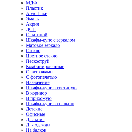
МДФ
Пластик
Alvic Luxe
Эмаль
Акрил
ДСП
С патиной
Шкафы-купе с зеркалом
Матовое зеркало
Стекло
Цветное стекло
Пескоструй
Комбинированные
С витражами
С фотопечатью
Назначение
Шкафы-купе в гостиную
В коридор
В прихожую
Шкафы-купе в спальню
Детские
Офисные
Для книг
Для одежды
На балкон