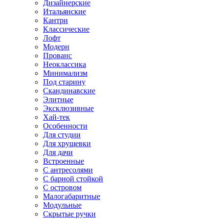
Дизайнерские
Итальянские
Кантри
Классические
Лофт
Модерн
Прованс
Неоклассика
Минимализм
Под старину
Скандинавские
Элитные
Эксклюзивные
Хай-тек
Особенности
Для студии
Для хрущевки
Для дачи
Встроенные
С антресолями
С барной стойкой
С островом
Малогабаритные
Модульные
Скрытые ручки