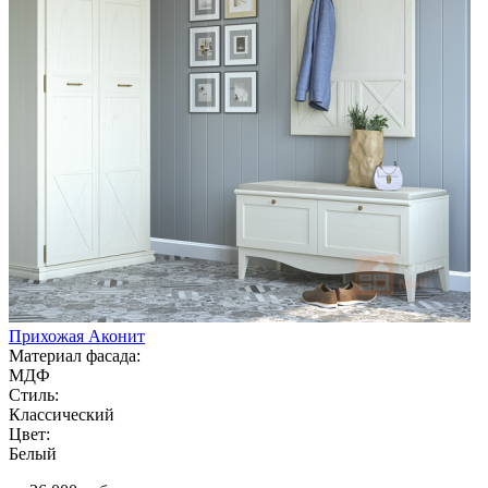
Прихожая Аконит
Материал фасада:
МДФ
Стиль:
Классический
Цвет:
Белый