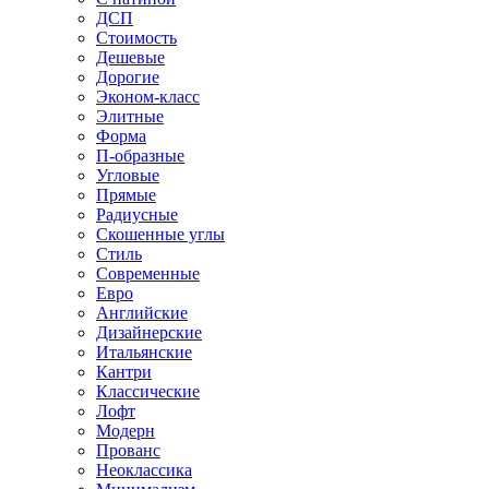
ДСП
Стоимость
Дешевые
Дорогие
Эконом-класс
Элитные
Форма
П-образные
Угловые
Прямые
Радиусные
Скошенные углы
Стиль
Современные
Евро
Английские
Дизайнерские
Итальянские
Кантри
Классические
Лофт
Модерн
Прованс
Неоклассика