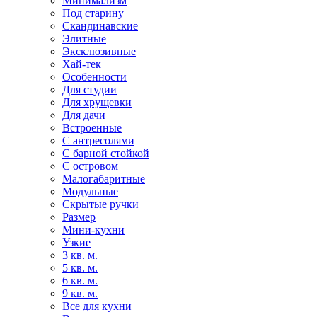
Минимализм
Под старину
Скандинавские
Элитные
Эксклюзивные
Хай-тек
Особенности
Для студии
Для хрущевки
Для дачи
Встроенные
С антресолями
С барной стойкой
С островом
Малогабаритные
Модульные
Скрытые ручки
Размер
Мини-кухни
Узкие
3 кв. м.
5 кв. м.
6 кв. м.
9 кв. м.
Все для кухни