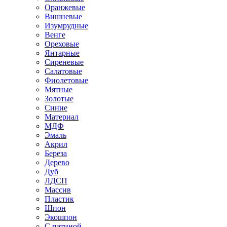
Оранжевые
Вишневые
Изумрудные
Венге
Ореховые
Янтарные
Сиреневые
Салатовые
Фиолетовые
Мятные
Золотые
Синие
Материал
МДФ
Эмаль
Акрил
Береза
Дерево
Дуб
ЛДСП
Массив
Пластик
Шпон
Экошпон
С патиной