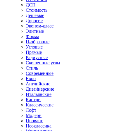
ДСП
Стоимость
Дешевые
Дорогие
Эконом-класс
Элитные
Форма
П-образные
Угловые
Прямые
Радиусные
Скошенные углы
Стиль
Современные
Евро
Английские
Дизайнерские
Итальянские
Кантри
Классические
Лофт
Модерн
Прованс
Неоклассика