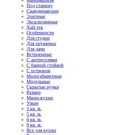
Минимализм
Под старину
Скандинавские
Элитные
Эксклюзивные
Хай-тек
Особенности
Для студии
Для хрущевки
Для дачи
Встроенные
С антресолями
С барной стойкой
С островом
Малогабаритные
Модульные
Скрытые ручки
Размер
Мини-кухни
Узкие
3 кв. м.
5 кв. м.
6 кв. м.
9 кв. м.
Все для кухни