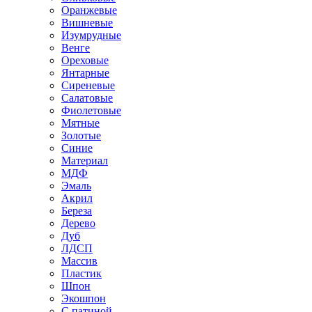
Оранжевые
Вишневые
Изумрудные
Венге
Ореховые
Янтарные
Сиреневые
Салатовые
Фиолетовые
Мятные
Золотые
Синие
Материал
МДФ
Эмаль
Акрил
Береза
Дерево
Дуб
ЛДСП
Массив
Пластик
Шпон
Экошпон
С патиной