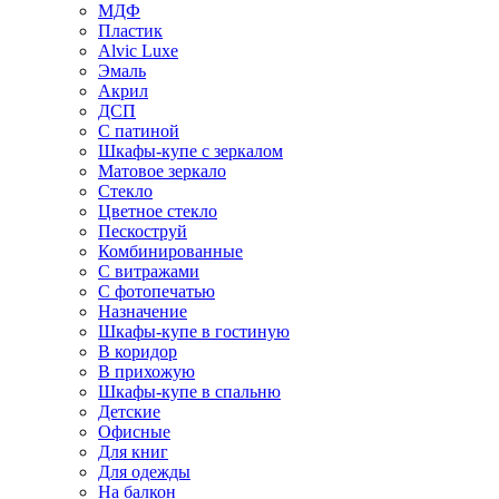
МДФ
Пластик
Alvic Luxe
Эмаль
Акрил
ДСП
С патиной
Шкафы-купе с зеркалом
Матовое зеркало
Стекло
Цветное стекло
Пескоструй
Комбинированные
С витражами
С фотопечатью
Назначение
Шкафы-купе в гостиную
В коридор
В прихожую
Шкафы-купе в спальню
Детские
Офисные
Для книг
Для одежды
На балкон