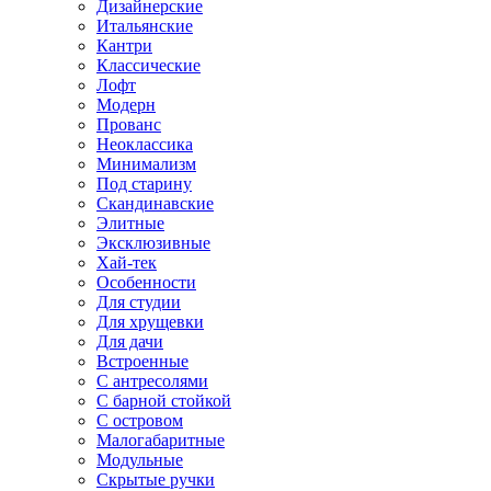
Дизайнерские
Итальянские
Кантри
Классические
Лофт
Модерн
Прованс
Неоклассика
Минимализм
Под старину
Скандинавские
Элитные
Эксклюзивные
Хай-тек
Особенности
Для студии
Для хрущевки
Для дачи
Встроенные
С антресолями
С барной стойкой
С островом
Малогабаритные
Модульные
Скрытые ручки