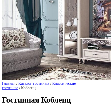
Главная
/
Каталог гостиных
/
Классические
гостиные
/ Кобленц
Гостинная Кобленц