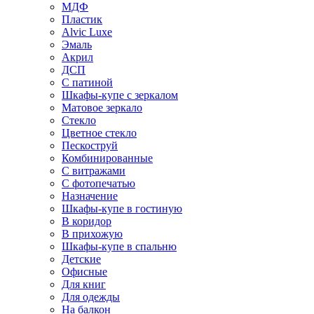
МДФ
Пластик
Alvic Luxe
Эмаль
Акрил
ДСП
С патиной
Шкафы-купе с зеркалом
Матовое зеркало
Стекло
Цветное стекло
Пескоструй
Комбинированные
С витражами
С фотопечатью
Назначение
Шкафы-купе в гостиную
В коридор
В прихожую
Шкафы-купе в спальню
Детские
Офисные
Для книг
Для одежды
На балкон