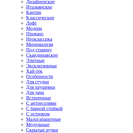
Дизайнерские
Итальянские
Кантри
Классические
Лофт
Модерн
Прованс
Неоклассика
Минимализм
Под старину
Скандинавские
Элитные
Эксклюзивные
Хай-тек
Особенности
Для студии
Для хрущевки
Для дачи
Встроенные
С антресолями
С барной стойкой
С островом
Малогабаритные
Модульные
Скрытые ручки