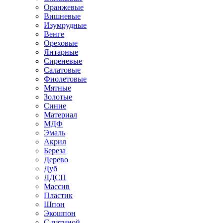
Оранжевые
Вишневые
Изумрудные
Венге
Ореховые
Янтарные
Сиреневые
Салатовые
Фиолетовые
Мятные
Золотые
Синие
Материал
МДФ
Эмаль
Акрил
Береза
Дерево
Дуб
ЛДСП
Массив
Пластик
Шпон
Экошпон
С патиной