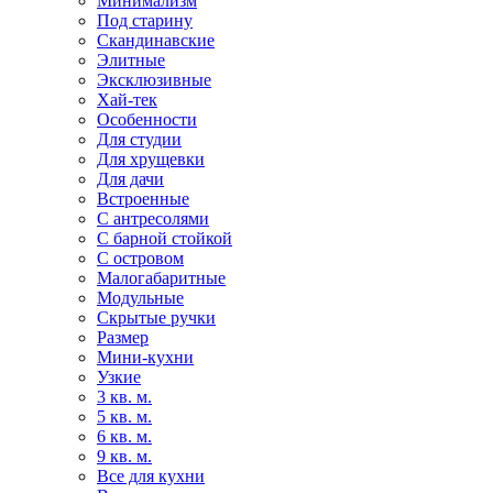
Минимализм
Под старину
Скандинавские
Элитные
Эксклюзивные
Хай-тек
Особенности
Для студии
Для хрущевки
Для дачи
Встроенные
С антресолями
С барной стойкой
С островом
Малогабаритные
Модульные
Скрытые ручки
Размер
Мини-кухни
Узкие
3 кв. м.
5 кв. м.
6 кв. м.
9 кв. м.
Все для кухни