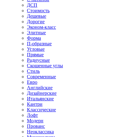
ДСП
Стоимость
Дешевые
Дорогие
Эконом-класс
Элитные
Форма
П-образные
Угловые
Прямые
Радиусные
Скошенные углы
Стиль
Современные
Евро
Английские
Дизайнерские
Итальянские
Кантри
Классические
Лофт
Модерн
Прованс
Неоклассика