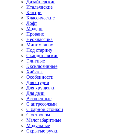
Дизайнерские
Итальянские
Кантри
Классические
Лофт
Модерн
Прованс
Неоклассика
Минимализм
Под старину
Скандинавские
Элитные
Эксклюзивные
Хай-тек
Особенности
Для студии
Для хрущевки
Для дачи
Встроенные
С антресолями
С барной стойкой
С островом
Малогабаритные
Модульные
Скрытые ручки