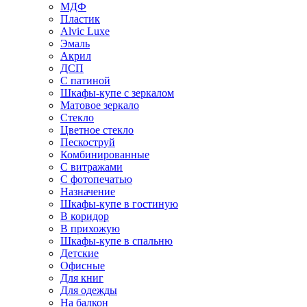
МДФ
Пластик
Alvic Luxe
Эмаль
Акрил
ДСП
С патиной
Шкафы-купе с зеркалом
Матовое зеркало
Стекло
Цветное стекло
Пескоструй
Комбинированные
С витражами
С фотопечатью
Назначение
Шкафы-купе в гостиную
В коридор
В прихожую
Шкафы-купе в спальню
Детские
Офисные
Для книг
Для одежды
На балкон