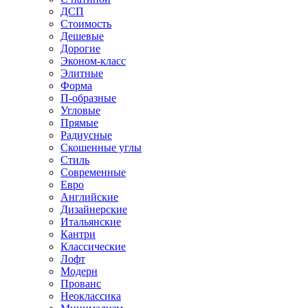
ДСП
Стоимость
Дешевые
Дорогие
Эконом-класс
Элитные
Форма
П-образные
Угловые
Прямые
Радиусные
Скошенные углы
Стиль
Современные
Евро
Английские
Дизайнерские
Итальянские
Кантри
Классические
Лофт
Модерн
Прованс
Неоклассика