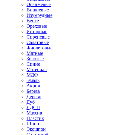
Оранжевые
Вишневые
Изумрудные
Венге
Ореховые
Янтарные
Сиреневые
Салатовые
Фиолетовые
Мятные
Золотые
Синие
Материал
МДФ
Эмаль
Акрил
Береза
Дерево
Дуб
ЛДСП
Массив
Пластик
Шпон
Экошпон
С патиной