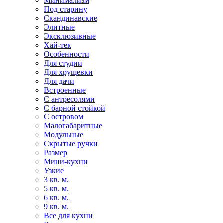
Минимализм
Под старину
Скандинавские
Элитные
Эксклюзивные
Хай-тек
Особенности
Для студии
Для хрущевки
Для дачи
Встроенные
С антресолями
С барной стойкой
С островом
Малогабаритные
Модульные
Скрытые ручки
Размер
Мини-кухни
Узкие
3 кв. м.
5 кв. м.
6 кв. м.
9 кв. м.
Все для кухни