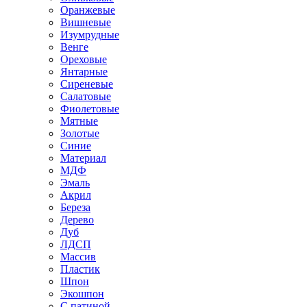
Оранжевые
Вишневые
Изумрудные
Венге
Ореховые
Янтарные
Сиреневые
Салатовые
Фиолетовые
Мятные
Золотые
Синие
Материал
МДФ
Эмаль
Акрил
Береза
Дерево
Дуб
ЛДСП
Массив
Пластик
Шпон
Экошпон
С патиной