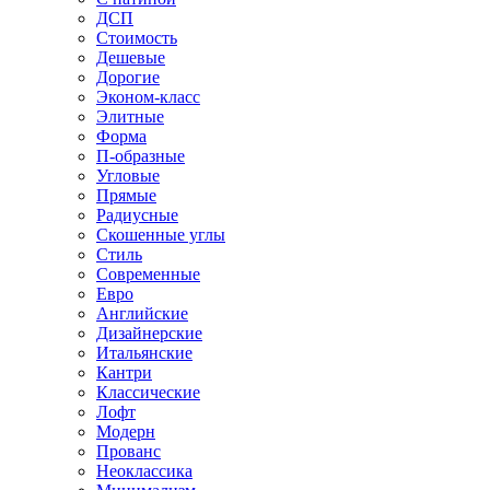
ДСП
Стоимость
Дешевые
Дорогие
Эконом-класс
Элитные
Форма
П-образные
Угловые
Прямые
Радиусные
Скошенные углы
Стиль
Современные
Евро
Английские
Дизайнерские
Итальянские
Кантри
Классические
Лофт
Модерн
Прованс
Неоклассика