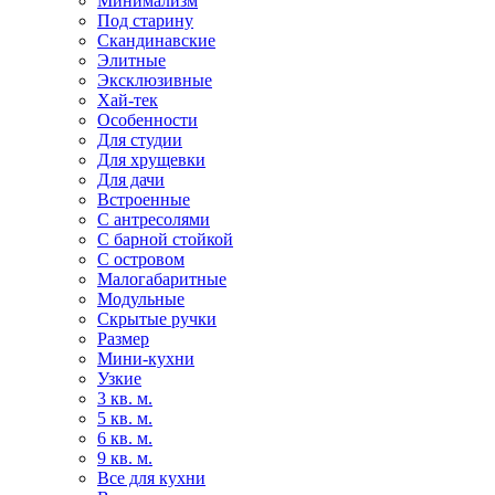
Минимализм
Под старину
Скандинавские
Элитные
Эксклюзивные
Хай-тек
Особенности
Для студии
Для хрущевки
Для дачи
Встроенные
С антресолями
С барной стойкой
С островом
Малогабаритные
Модульные
Скрытые ручки
Размер
Мини-кухни
Узкие
3 кв. м.
5 кв. м.
6 кв. м.
9 кв. м.
Все для кухни