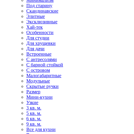
Минимализм
Под старину
Скандинавские
Элитные
Эксклюзивные
Хай-тек
Особенности
Для студии
Для хрущевки
Для дачи
Встроенные
С антресолями
С барной стойкой
С островом
Малогабаритные
Модульные
Скрытые ручки
Размер
Мини-кухни
Узкие
3 кв. м.
5 кв. м.
6 кв. м.
9 кв. м.
Все для кухни