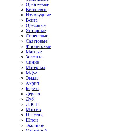
Оранжевые
Вишневые
Изумрудные
Венге
Ореховые
Янтарные
Сиреневые
Салатовые
Фиолетовые
Мятные
Золотые
Синие
Материал
МДФ
Эмаль
Акрил
Береза
Дерево
Дуб
ЛДСП
Массив
Пластик
Шпон
Экошпон
С патиной