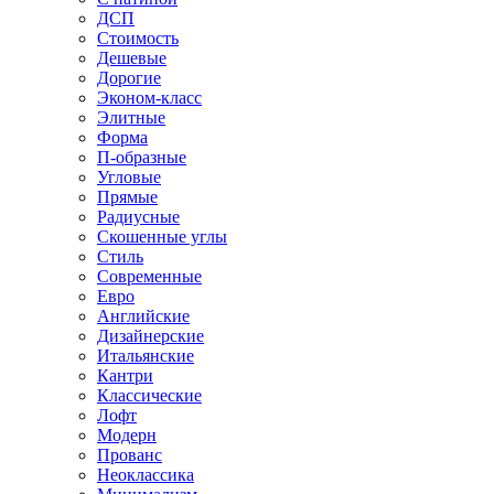
ДСП
Стоимость
Дешевые
Дорогие
Эконом-класс
Элитные
Форма
П-образные
Угловые
Прямые
Радиусные
Скошенные углы
Стиль
Современные
Евро
Английские
Дизайнерские
Итальянские
Кантри
Классические
Лофт
Модерн
Прованс
Неоклассика