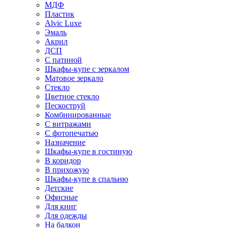
МДФ
Пластик
Alvic Luxe
Эмаль
Акрил
ДСП
С патиной
Шкафы-купе с зеркалом
Матовое зеркало
Стекло
Цветное стекло
Пескоструй
Комбинированные
С витражами
С фотопечатью
Назначение
Шкафы-купе в гостиную
В коридор
В прихожую
Шкафы-купе в спальню
Детские
Офисные
Для книг
Для одежды
На балкон