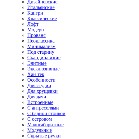
Дизайнерские
Итальянские
Кантри
Классические
Лофт
Модерн
Прованс
Неоклассика
Минимализм
Под старину
Скандинавские
Элитные
Эксклюзивные
Хай-тек
Особенности
Для студии
Для хрущевки
Для дачи
Встроенные
С антресолями
С барной стойкой
С островом
Малогабаритные
Модульные
Скрытые ручки