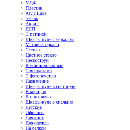
МДФ
Пластик
Alvic Luxe
Эмаль
Акрил
ДСП
С патиной
Шкафы-купе с зеркалом
Матовое зеркало
Стекло
Цветное стекло
Пескоструй
Комбинированные
С витражами
С фотопечатью
Назначение
Шкафы-купе в гостиную
В коридор
В прихожую
Шкафы-купе в спальню
Детские
Офисные
Для книг
Для одежды
На балкон