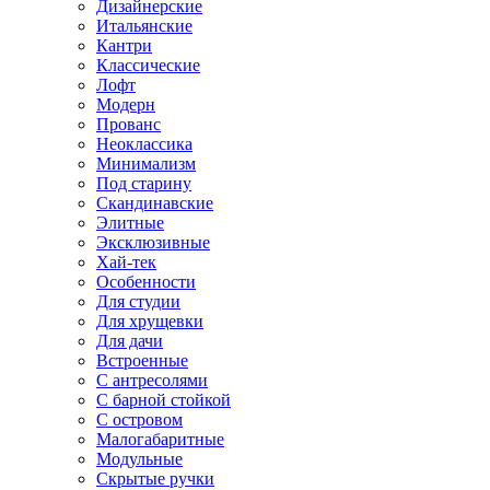
Дизайнерские
Итальянские
Кантри
Классические
Лофт
Модерн
Прованс
Неоклассика
Минимализм
Под старину
Скандинавские
Элитные
Эксклюзивные
Хай-тек
Особенности
Для студии
Для хрущевки
Для дачи
Встроенные
С антресолями
С барной стойкой
С островом
Малогабаритные
Модульные
Скрытые ручки