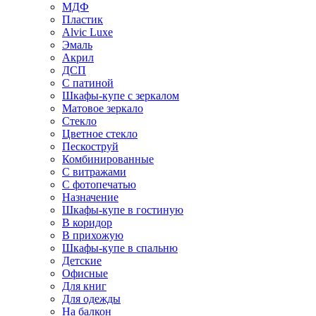
МДФ
Пластик
Alvic Luxe
Эмаль
Акрил
ДСП
С патиной
Шкафы-купе с зеркалом
Матовое зеркало
Стекло
Цветное стекло
Пескоструй
Комбинированные
С витражами
С фотопечатью
Назначение
Шкафы-купе в гостиную
В коридор
В прихожую
Шкафы-купе в спальню
Детские
Офисные
Для книг
Для одежды
На балкон