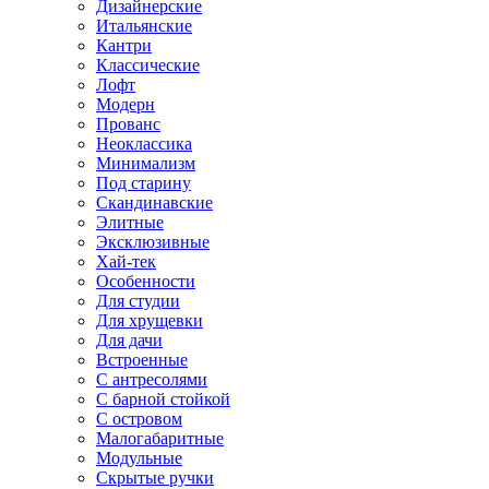
Дизайнерские
Итальянские
Кантри
Классические
Лофт
Модерн
Прованс
Неоклассика
Минимализм
Под старину
Скандинавские
Элитные
Эксклюзивные
Хай-тек
Особенности
Для студии
Для хрущевки
Для дачи
Встроенные
С антресолями
С барной стойкой
С островом
Малогабаритные
Модульные
Скрытые ручки