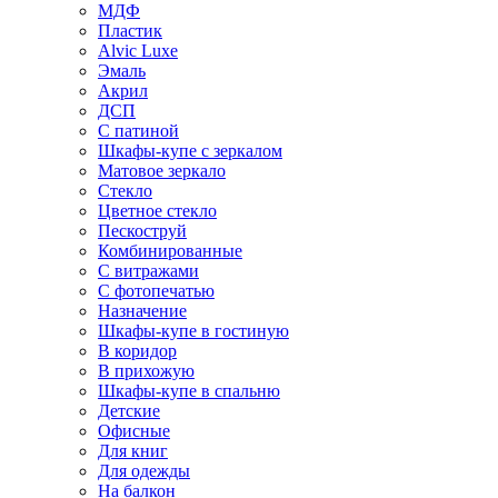
МДФ
Пластик
Alvic Luxe
Эмаль
Акрил
ДСП
С патиной
Шкафы-купе с зеркалом
Матовое зеркало
Стекло
Цветное стекло
Пескоструй
Комбинированные
С витражами
С фотопечатью
Назначение
Шкафы-купе в гостиную
В коридор
В прихожую
Шкафы-купе в спальню
Детские
Офисные
Для книг
Для одежды
На балкон