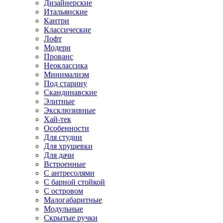
Дизайнерские
Итальянские
Кантри
Классические
Лофт
Модерн
Прованс
Неоклассика
Минимализм
Под старину
Скандинавские
Элитные
Эксклюзивные
Хай-тек
Особенности
Для студии
Для хрущевки
Для дачи
Встроенные
С антресолями
С барной стойкой
С островом
Малогабаритные
Модульные
Скрытые ручки