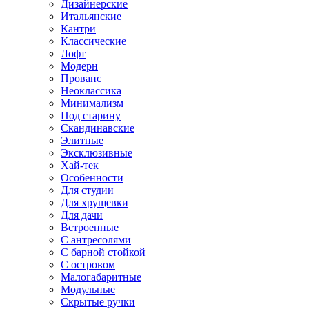
Дизайнерские
Итальянские
Кантри
Классические
Лофт
Модерн
Прованс
Неоклассика
Минимализм
Под старину
Скандинавские
Элитные
Эксклюзивные
Хай-тек
Особенности
Для студии
Для хрущевки
Для дачи
Встроенные
С антресолями
С барной стойкой
С островом
Малогабаритные
Модульные
Скрытые ручки