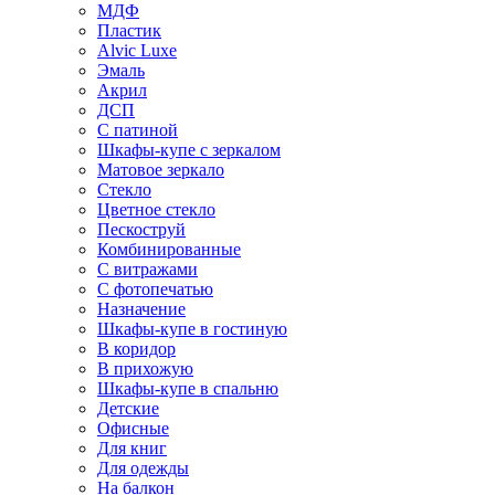
МДФ
Пластик
Alvic Luxe
Эмаль
Акрил
ДСП
С патиной
Шкафы-купе с зеркалом
Матовое зеркало
Стекло
Цветное стекло
Пескоструй
Комбинированные
С витражами
С фотопечатью
Назначение
Шкафы-купе в гостиную
В коридор
В прихожую
Шкафы-купе в спальню
Детские
Офисные
Для книг
Для одежды
На балкон