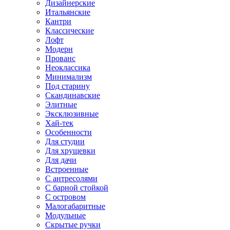
Дизайнерские
Итальянские
Кантри
Классические
Лофт
Модерн
Прованс
Неоклассика
Минимализм
Под старину
Скандинавские
Элитные
Эксклюзивные
Хай-тек
Особенности
Для студии
Для хрущевки
Для дачи
Встроенные
С антресолями
С барной стойкой
С островом
Малогабаритные
Модульные
Скрытые ручки