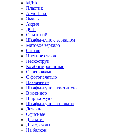
МДФ
Пластик
Alvic Luxe
Эмаль
Акрил
ДСП
С патиной
Шкафы-купе с зеркалом
Матовое зеркало
Стекло
Цветное стекло
Пескоструй
Комбинированные
С витражами
С фотопечатью
Назначение
Шкафы-купе в гостиную
В коридор
В прихожую
Шкафы-купе в спальню
Детские
Офисные
Для книг
Для одежды
На балкон