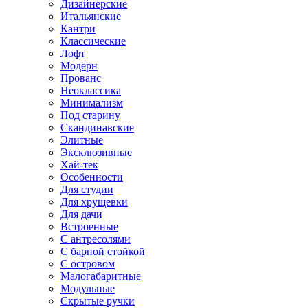
Дизайнерские
Итальянские
Кантри
Классические
Лофт
Модерн
Прованс
Неоклассика
Минимализм
Под старину
Скандинавские
Элитные
Эксклюзивные
Хай-тек
Особенности
Для студии
Для хрущевки
Для дачи
Встроенные
С антресолями
С барной стойкой
С островом
Малогабаритные
Модульные
Скрытые ручки