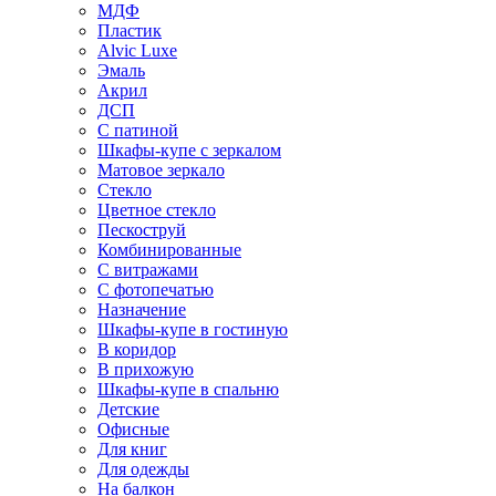
МДФ
Пластик
Alvic Luxe
Эмаль
Акрил
ДСП
С патиной
Шкафы-купе с зеркалом
Матовое зеркало
Стекло
Цветное стекло
Пескоструй
Комбинированные
С витражами
С фотопечатью
Назначение
Шкафы-купе в гостиную
В коридор
В прихожую
Шкафы-купе в спальню
Детские
Офисные
Для книг
Для одежды
На балкон