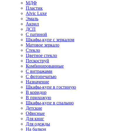
МДФ
Пластик
Alvic Luxe
Эмаль
Акрил
ДСП
С патиной
Шкафы-купе с зеркалом
Матовое зеркало
Стекло
Цветное стекло
Пескоструй
Комбинированные
С витражами
С фотопечатью
Назначение
Шкафы-купе в гостиную
В коридор
В прихожую
Шкафы-купе в спальню
Детские
Офисные
Для книг
Для одежды
На балкон