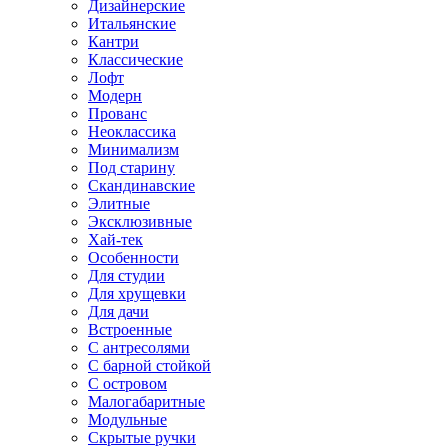
Дизайнерские
Итальянские
Кантри
Классические
Лофт
Модерн
Прованс
Неоклассика
Минимализм
Под старину
Скандинавские
Элитные
Эксклюзивные
Хай-тек
Особенности
Для студии
Для хрущевки
Для дачи
Встроенные
С антресолями
С барной стойкой
С островом
Малогабаритные
Модульные
Скрытые ручки