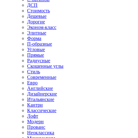
ДСП
Стоимость
Дешевые
Дорогие
Эконом-класс
Элитные
Форма
П-образные
Угловые
Прямые
Радиусные
Скошенные углы
Стиль
Современные
Евро
Английские
Дизайнерские
Итальянские
Кантри
Классические
Лофт
Модерн
Прованс
Неоклассика