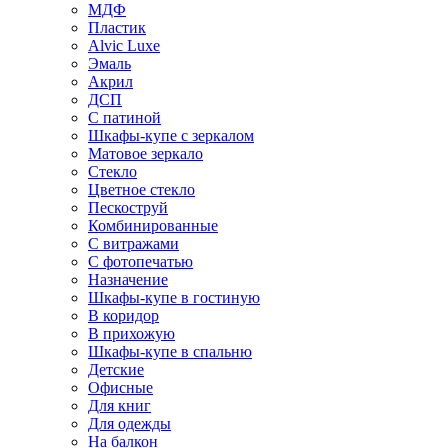
МДФ
Пластик
Alvic Luxe
Эмаль
Акрил
ДСП
С патиной
Шкафы-купе с зеркалом
Матовое зеркало
Стекло
Цветное стекло
Пескоструй
Комбинированные
С витражами
С фотопечатью
Назначение
Шкафы-купе в гостиную
В коридор
В прихожую
Шкафы-купе в спальню
Детские
Офисные
Для книг
Для одежды
На балкон