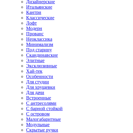
Дизайнерские
Итальянские
Кантри
Классические
Лофт
Модерн
Прованс
Неоклассика
Минимализм
Под старину
Скандинавские
Элитные
Эксклюзивные
Хай-тек
Особенности
Для студии
Для хрущевки
Для дачи
Встроенные
С антресолями
С барной стойкой
С островом
Малогабаритные
Модульные
Скрытые ручки