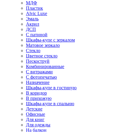
МДФ
Пластик
Alvic Luxe
Эмаль
Акрил
ДСП
С патиной
Шкафы-купе с зеркалом
Матовое зеркало
Стекло
Цветное стекло
Пескоструй
Комбинированные
С витражами
С фотопечатью
Назначение
Шкафы-купе в гостиную
В коридор
В прихожую
Шкафы-купе в спальню
Детские
Офисные
Для книг
Для одежды
На балкон