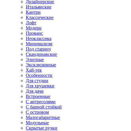
Дизайнерские
Итальянские
Кантри
Классические
Лофт
Модерн
Прованс
Неоклассика
Минимализм
Под старину
Скандинавские
Элитные
Эксклюзивные
Хай-тек
Особенности
Для студии
Для хрущевки
Для дачи
Встроенные
С антресолями
С барной стойкой
С островом
Малогабаритные
Модульные
Скрытые ручки