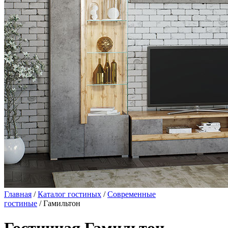
Главная
/
Каталог гостиных
/
Современные
гостиные
/ Гамильтон