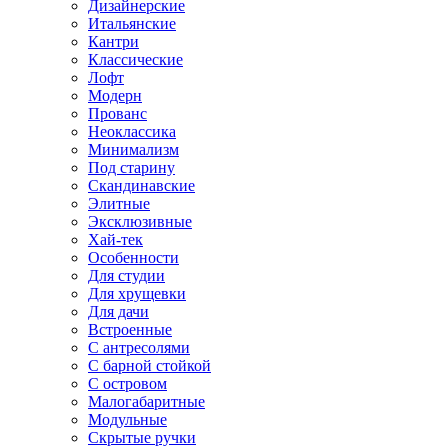
Дизайнерские
Итальянские
Кантри
Классические
Лофт
Модерн
Прованс
Неоклассика
Минимализм
Под старину
Скандинавские
Элитные
Эксклюзивные
Хай-тек
Особенности
Для студии
Для хрущевки
Для дачи
Встроенные
С антресолями
С барной стойкой
С островом
Малогабаритные
Модульные
Скрытые ручки