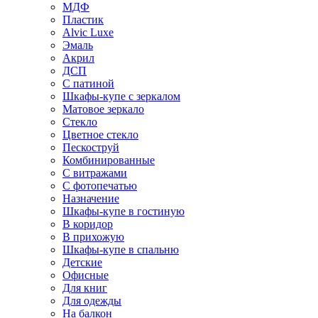
МДФ
Пластик
Alvic Luxe
Эмаль
Акрил
ДСП
С патиной
Шкафы-купе с зеркалом
Матовое зеркало
Стекло
Цветное стекло
Пескоструй
Комбинированные
С витражами
С фотопечатью
Назначение
Шкафы-купе в гостиную
В коридор
В прихожую
Шкафы-купе в спальню
Детские
Офисные
Для книг
Для одежды
На балкон