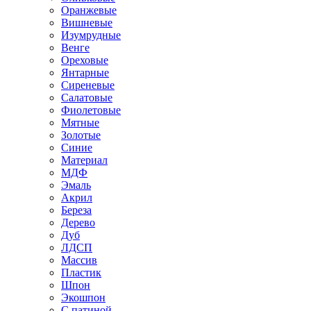
Оранжевые
Вишневые
Изумрудные
Венге
Ореховые
Янтарные
Сиреневые
Салатовые
Фиолетовые
Мятные
Золотые
Синие
Материал
МДФ
Эмаль
Акрил
Береза
Дерево
Дуб
ЛДСП
Массив
Пластик
Шпон
Экошпон
С патиной