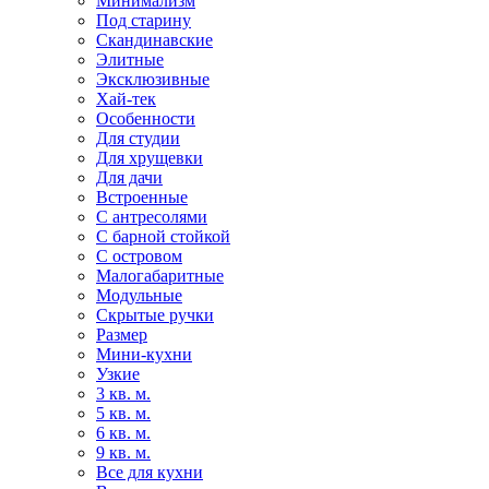
Минимализм
Под старину
Скандинавские
Элитные
Эксклюзивные
Хай-тек
Особенности
Для студии
Для хрущевки
Для дачи
Встроенные
С антресолями
С барной стойкой
С островом
Малогабаритные
Модульные
Скрытые ручки
Размер
Мини-кухни
Узкие
3 кв. м.
5 кв. м.
6 кв. м.
9 кв. м.
Все для кухни