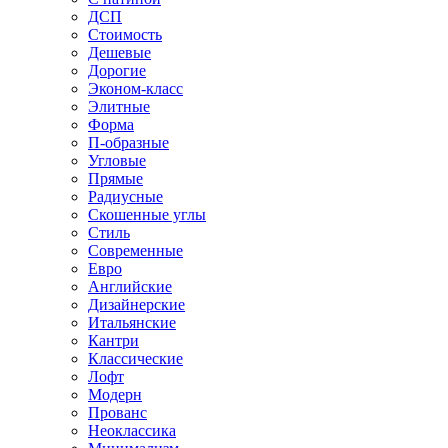
ДСП
Стоимость
Дешевые
Дорогие
Эконом-класс
Элитные
Форма
П-образные
Угловые
Прямые
Радиусные
Скошенные углы
Стиль
Современные
Евро
Английские
Дизайнерские
Итальянские
Кантри
Классические
Лофт
Модерн
Прованс
Неоклассика