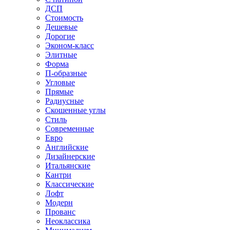
ДСП
Стоимость
Дешевые
Дорогие
Эконом-класс
Элитные
Форма
П-образные
Угловые
Прямые
Радиусные
Скошенные углы
Стиль
Современные
Евро
Английские
Дизайнерские
Итальянские
Кантри
Классические
Лофт
Модерн
Прованс
Неоклассика