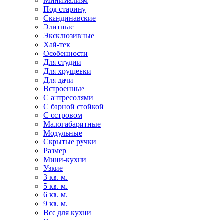
Минимализм
Под старину
Скандинавские
Элитные
Эксклюзивные
Хай-тек
Особенности
Для студии
Для хрущевки
Для дачи
Встроенные
С антресолями
С барной стойкой
С островом
Малогабаритные
Модульные
Скрытые ручки
Размер
Мини-кухни
Узкие
3 кв. м.
5 кв. м.
6 кв. м.
9 кв. м.
Все для кухни