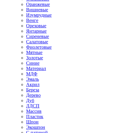
Оранжевые
Вишневые
Изумрудные
Венге
Ореховые
Янтарные
Сиреневые
Салатовые
Фиолетовые
Мятные
Золотые
Синие
Материал
МДФ
Эмаль
Акрил
Береза
Дерево
Дуб
ЛДСП
Массив
Пластик
Шпон
Экошпон
С патиной