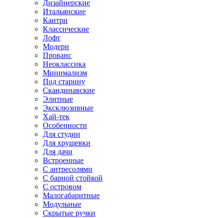
Дизайнерские
Итальянские
Кантри
Классические
Лофт
Модерн
Прованс
Неоклассика
Минимализм
Под старину
Скандинавские
Элитные
Эксклюзивные
Хай-тек
Особенности
Для студии
Для хрущевки
Для дачи
Встроенные
С антресолями
С барной стойкой
С островом
Малогабаритные
Модульные
Скрытые ручки