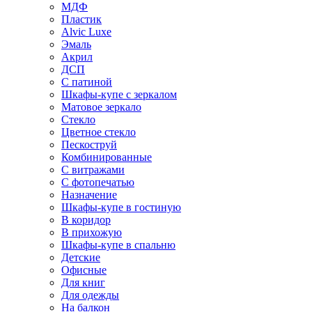
МДФ
Пластик
Alvic Luxe
Эмаль
Акрил
ДСП
С патиной
Шкафы-купе с зеркалом
Матовое зеркало
Стекло
Цветное стекло
Пескоструй
Комбинированные
С витражами
С фотопечатью
Назначение
Шкафы-купе в гостиную
В коридор
В прихожую
Шкафы-купе в спальню
Детские
Офисные
Для книг
Для одежды
На балкон