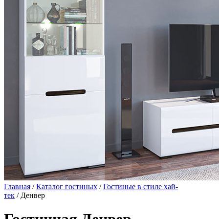
Главная
/
Каталог гостиных
/
Гостиные в стиле хай-
тек
/ Денвер