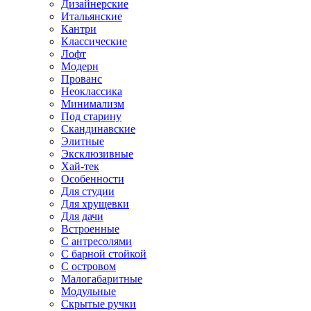
Дизайнерские
Итальянские
Кантри
Классические
Лофт
Модерн
Прованс
Неоклассика
Минимализм
Под старину
Скандинавские
Элитные
Эксклюзивные
Хай-тек
Особенности
Для студии
Для хрущевки
Для дачи
Встроенные
С антресолями
С барной стойкой
С островом
Малогабаритные
Модульные
Скрытые ручки