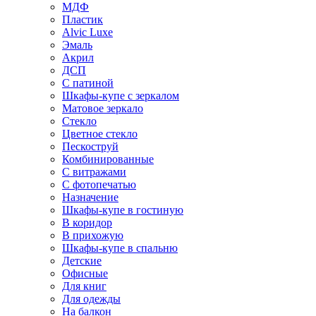
МДФ
Пластик
Alvic Luxe
Эмаль
Акрил
ДСП
С патиной
Шкафы-купе с зеркалом
Матовое зеркало
Стекло
Цветное стекло
Пескоструй
Комбинированные
С витражами
С фотопечатью
Назначение
Шкафы-купе в гостиную
В коридор
В прихожую
Шкафы-купе в спальню
Детские
Офисные
Для книг
Для одежды
На балкон