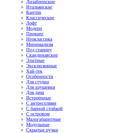
Дизайнерские
Итальянские
Кантри
Классические
Лофт
Модерн
Прованс
Неоклассика
Минимализм
Под старину
Скандинавские
Элитные
Эксклюзивные
Хай-тек
Особенности
Для студии
Для хрущевки
Для дачи
Встроенные
С антресолями
С барной стойкой
С островом
Малогабаритные
Модульные
Скрытые ручки