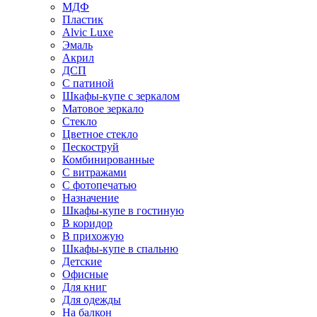
МДФ
Пластик
Alvic Luxe
Эмаль
Акрил
ДСП
С патиной
Шкафы-купе с зеркалом
Матовое зеркало
Стекло
Цветное стекло
Пескоструй
Комбинированные
С витражами
С фотопечатью
Назначение
Шкафы-купе в гостиную
В коридор
В прихожую
Шкафы-купе в спальню
Детские
Офисные
Для книг
Для одежды
На балкон