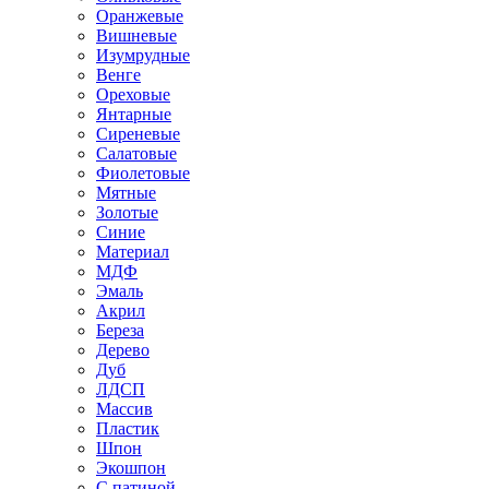
Оранжевые
Вишневые
Изумрудные
Венге
Ореховые
Янтарные
Сиреневые
Салатовые
Фиолетовые
Мятные
Золотые
Синие
Материал
МДФ
Эмаль
Акрил
Береза
Дерево
Дуб
ЛДСП
Массив
Пластик
Шпон
Экошпон
С патиной