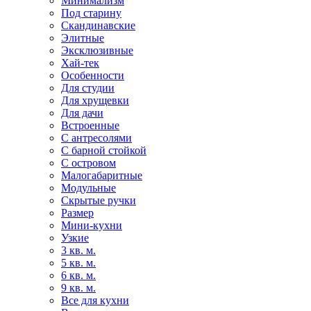
Минимализм
Под старину
Скандинавские
Элитные
Эксклюзивные
Хай-тек
Особенности
Для студии
Для хрущевки
Для дачи
Встроенные
С антресолями
С барной стойкой
С островом
Малогабаритные
Модульные
Скрытые ручки
Размер
Мини-кухни
Узкие
3 кв. м.
5 кв. м.
6 кв. м.
9 кв. м.
Все для кухни