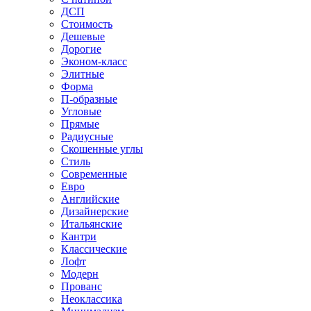
ДСП
Стоимость
Дешевые
Дорогие
Эконом-класс
Элитные
Форма
П-образные
Угловые
Прямые
Радиусные
Скошенные углы
Стиль
Современные
Евро
Английские
Дизайнерские
Итальянские
Кантри
Классические
Лофт
Модерн
Прованс
Неоклассика