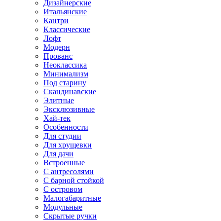
Дизайнерские
Итальянские
Кантри
Классические
Лофт
Модерн
Прованс
Неоклассика
Минимализм
Под старину
Скандинавские
Элитные
Эксклюзивные
Хай-тек
Особенности
Для студии
Для хрущевки
Для дачи
Встроенные
С антресолями
С барной стойкой
С островом
Малогабаритные
Модульные
Скрытые ручки