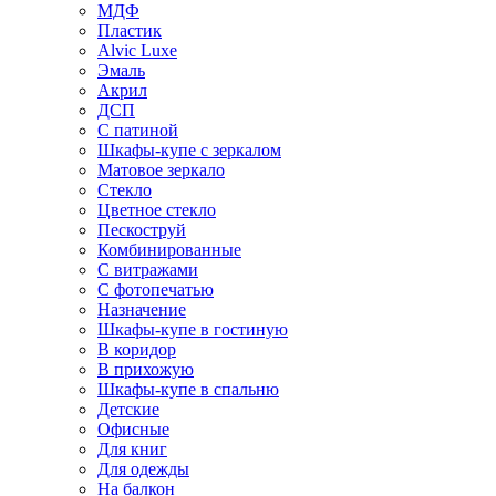
МДФ
Пластик
Alvic Luxe
Эмаль
Акрил
ДСП
С патиной
Шкафы-купе с зеркалом
Матовое зеркало
Стекло
Цветное стекло
Пескоструй
Комбинированные
С витражами
С фотопечатью
Назначение
Шкафы-купе в гостиную
В коридор
В прихожую
Шкафы-купе в спальню
Детские
Офисные
Для книг
Для одежды
На балкон