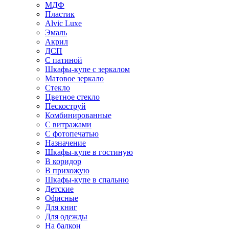
МДФ
Пластик
Alvic Luxe
Эмаль
Акрил
ДСП
С патиной
Шкафы-купе с зеркалом
Матовое зеркало
Стекло
Цветное стекло
Пескоструй
Комбинированные
С витражами
С фотопечатью
Назначение
Шкафы-купе в гостиную
В коридор
В прихожую
Шкафы-купе в спальню
Детские
Офисные
Для книг
Для одежды
На балкон