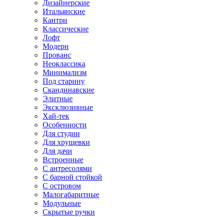
Дизайнерские
Итальянские
Кантри
Классические
Лофт
Модерн
Прованс
Неоклассика
Минимализм
Под старину
Скандинавские
Элитные
Эксклюзивные
Хай-тек
Особенности
Для студии
Для хрущевки
Для дачи
Встроенные
С антресолями
С барной стойкой
С островом
Малогабаритные
Модульные
Скрытые ручки