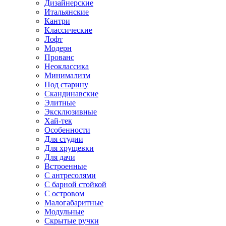
Дизайнерские
Итальянские
Кантри
Классические
Лофт
Модерн
Прованс
Неоклассика
Минимализм
Под старину
Скандинавские
Элитные
Эксклюзивные
Хай-тек
Особенности
Для студии
Для хрущевки
Для дачи
Встроенные
С антресолями
С барной стойкой
С островом
Малогабаритные
Модульные
Скрытые ручки