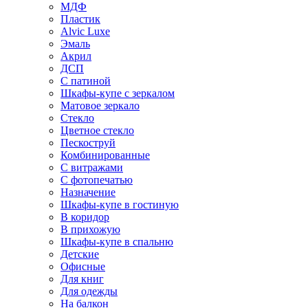
МДФ
Пластик
Alvic Luxe
Эмаль
Акрил
ДСП
С патиной
Шкафы-купе с зеркалом
Матовое зеркало
Стекло
Цветное стекло
Пескоструй
Комбинированные
С витражами
С фотопечатью
Назначение
Шкафы-купе в гостиную
В коридор
В прихожую
Шкафы-купе в спальню
Детские
Офисные
Для книг
Для одежды
На балкон