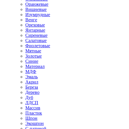
Оранжевые
Вишневые
Изумрудные
Венге
Ореховые
Янтарные
Сиреневые
Салатовые
Фиолетовые
Мятные
Золотые
Синие
Материал
МДФ
Эмаль
Акрил
Береза
Дерево
Дуб
ЛДСП
Массив
Пластик
Шпон
Экошпон
С патиной