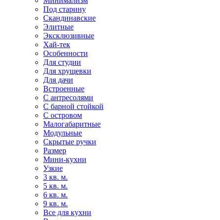
Минимализм
Под старину
Скандинавские
Элитные
Эксклюзивные
Хай-тек
Особенности
Для студии
Для хрущевки
Для дачи
Встроенные
С антресолями
С барной стойкой
С островом
Малогабаритные
Модульные
Скрытые ручки
Размер
Мини-кухни
Узкие
3 кв. м.
5 кв. м.
6 кв. м.
9 кв. м.
Все для кухни