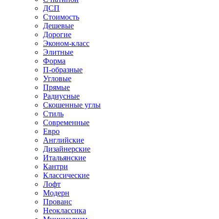
ДСП
Стоимость
Дешевые
Дорогие
Эконом-класс
Элитные
Форма
П-образные
Угловые
Прямые
Радиусные
Скошенные углы
Стиль
Современные
Евро
Английские
Дизайнерские
Итальянские
Кантри
Классические
Лофт
Модерн
Прованс
Неоклассика