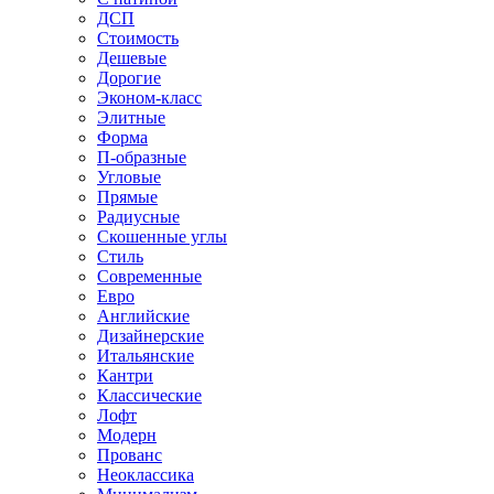
ДСП
Стоимость
Дешевые
Дорогие
Эконом-класс
Элитные
Форма
П-образные
Угловые
Прямые
Радиусные
Скошенные углы
Стиль
Современные
Евро
Английские
Дизайнерские
Итальянские
Кантри
Классические
Лофт
Модерн
Прованс
Неоклассика