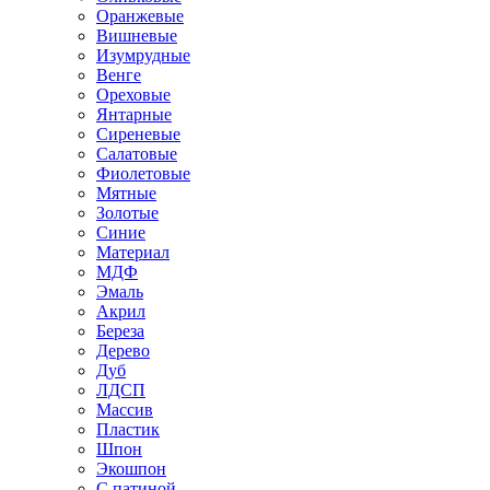
Оранжевые
Вишневые
Изумрудные
Венге
Ореховые
Янтарные
Сиреневые
Салатовые
Фиолетовые
Мятные
Золотые
Синие
Материал
МДФ
Эмаль
Акрил
Береза
Дерево
Дуб
ЛДСП
Массив
Пластик
Шпон
Экошпон
С патиной