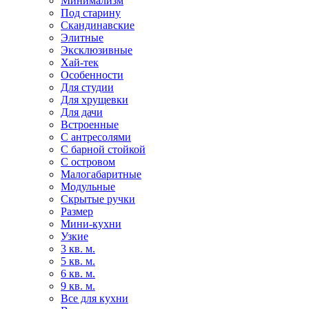
Минимализм
Под старину
Скандинавские
Элитные
Эксклюзивные
Хай-тек
Особенности
Для студии
Для хрущевки
Для дачи
Встроенные
С антресолями
С барной стойкой
С островом
Малогабаритные
Модульные
Скрытые ручки
Размер
Мини-кухни
Узкие
3 кв. м.
5 кв. м.
6 кв. м.
9 кв. м.
Все для кухни