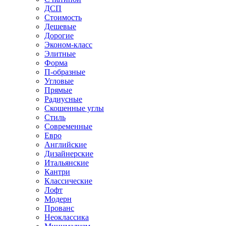
ДСП
Стоимость
Дешевые
Дорогие
Эконом-класс
Элитные
Форма
П-образные
Угловые
Прямые
Радиусные
Скошенные углы
Стиль
Современные
Евро
Английские
Дизайнерские
Итальянские
Кантри
Классические
Лофт
Модерн
Прованс
Неоклассика