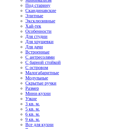
Минимализм
Под старину
Скандинавские
Элитные
Эксклюзивные
Хай-тек
Особенности
Для студии
Для хрущевки
Для дачи
Встроенные
С антресолями
С барной стойкой
С островом
Малогабаритные
Модульные
Скрытые ручки
Размер
Мини-кухни
Узкие
3 кв. м.
5 кв. м.
6 кв. м.
9 кв. м.
Все для кухни