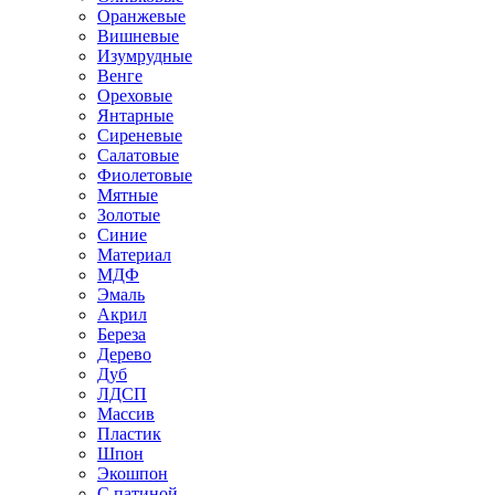
Оранжевые
Вишневые
Изумрудные
Венге
Ореховые
Янтарные
Сиреневые
Салатовые
Фиолетовые
Мятные
Золотые
Синие
Материал
МДФ
Эмаль
Акрил
Береза
Дерево
Дуб
ЛДСП
Массив
Пластик
Шпон
Экошпон
С патиной