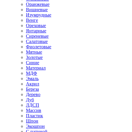
Оранжевые
Вишневые
Изумрудные
Венге
Ореховые
Янтарные
Сиреневые
Салатовые
Фиолетовые
Мятные
Золотые
Синие
Материал
МДФ
Эмаль
Акрил
Береза
Дерево
Дуб
ЛДСП
Массив
Пластик
Шпон
Экошпон
С патиной