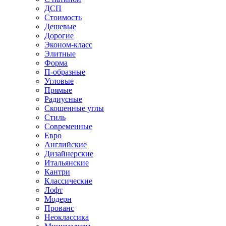
ДСП
Стоимость
Дешевые
Дорогие
Эконом-класс
Элитные
Форма
П-образные
Угловые
Прямые
Радиусные
Скошенные углы
Стиль
Современные
Евро
Английские
Дизайнерские
Итальянские
Кантри
Классические
Лофт
Модерн
Прованс
Неоклассика