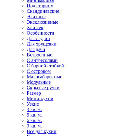
Минимализм
Под старину
Скандинавские
Элитные
Эксклюзивные
Хай-тек
Особенности
Для студии
Для хрущевки
Для дачи
Встроенные
С антресолями
С барной стойкой
С островом
Малогабаритные
Модульные
Скрытые ручки
Размер
Мини-кухни
Узкие
3 кв. м.
5 кв. м.
6 кв. м.
9 кв. м.
Все для кухни