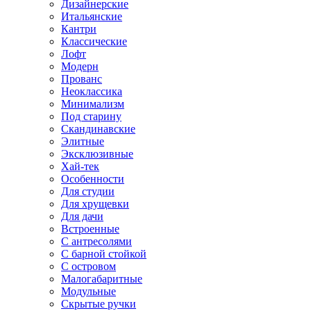
Дизайнерские
Итальянские
Кантри
Классические
Лофт
Модерн
Прованс
Неоклассика
Минимализм
Под старину
Скандинавские
Элитные
Эксклюзивные
Хай-тек
Особенности
Для студии
Для хрущевки
Для дачи
Встроенные
С антресолями
С барной стойкой
С островом
Малогабаритные
Модульные
Скрытые ручки