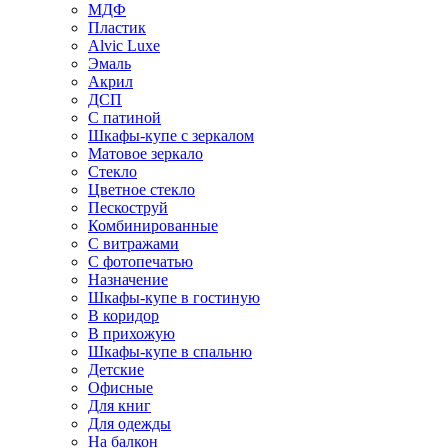
МДФ
Пластик
Alvic Luxe
Эмаль
Акрил
ДСП
С патиной
Шкафы-купе с зеркалом
Матовое зеркало
Стекло
Цветное стекло
Пескоструй
Комбинированные
С витражами
С фотопечатью
Назначение
Шкафы-купе в гостиную
В коридор
В прихожую
Шкафы-купе в спальню
Детские
Офисные
Для книг
Для одежды
На балкон