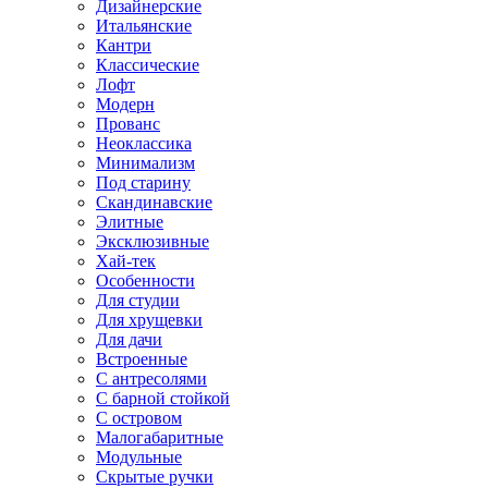
Дизайнерские
Итальянские
Кантри
Классические
Лофт
Модерн
Прованс
Неоклассика
Минимализм
Под старину
Скандинавские
Элитные
Эксклюзивные
Хай-тек
Особенности
Для студии
Для хрущевки
Для дачи
Встроенные
С антресолями
С барной стойкой
С островом
Малогабаритные
Модульные
Скрытые ручки