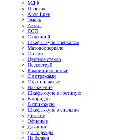
МДФ
Пластик
Alvic Luxe
Эмаль
Акрил
ДСП
С патиной
Шкафы-купе с зеркалом
Матовое зеркало
Стекло
Цветное стекло
Пескоструй
Комбинированные
С витражами
С фотопечатью
Назначение
Шкафы-купе в гостиную
В коридор
В прихожую
Шкафы-купе в спальню
Детские
Офисные
Для книг
Для одежды
На балкон