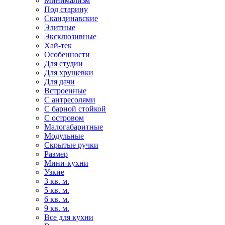
Минимализм
Под старину
Скандинавские
Элитные
Эксклюзивные
Хай-тек
Особенности
Для студии
Для хрущевки
Для дачи
Встроенные
С антресолями
С барной стойкой
С островом
Малогабаритные
Модульные
Скрытые ручки
Размер
Мини-кухни
Узкие
3 кв. м.
5 кв. м.
6 кв. м.
9 кв. м.
Все для кухни