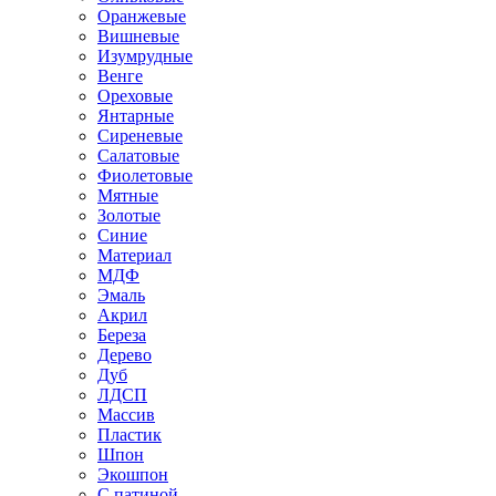
Оранжевые
Вишневые
Изумрудные
Венге
Ореховые
Янтарные
Сиреневые
Салатовые
Фиолетовые
Мятные
Золотые
Синие
Материал
МДФ
Эмаль
Акрил
Береза
Дерево
Дуб
ЛДСП
Массив
Пластик
Шпон
Экошпон
С патиной