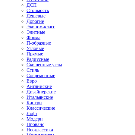
ДСП
Стоимость
Дешевые
Дорогие
Эконом-класс
Элитные
Форма
П-образные
Угловые
Прямые
Радиусные
Скошенные углы
Стиль
Современные
Евро
Английские
Дизайнерские
Итальянские
Кантри
Классические
Лофт
Модерн
Прованс
Неоклассика