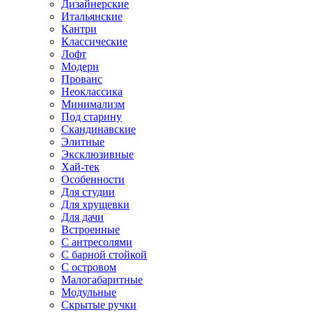
Дизайнерские
Итальянские
Кантри
Классические
Лофт
Модерн
Прованс
Неоклассика
Минимализм
Под старину
Скандинавские
Элитные
Эксклюзивные
Хай-тек
Особенности
Для студии
Для хрущевки
Для дачи
Встроенные
С антресолями
С барной стойкой
С островом
Малогабаритные
Модульные
Скрытые ручки