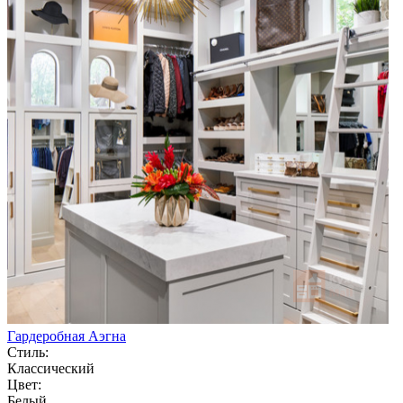
Гардеробная Аэгна
Стиль:
Классический
Цвет:
Белый