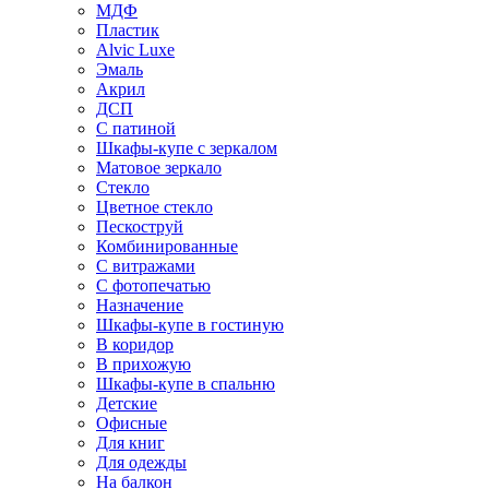
МДФ
Пластик
Alvic Luxe
Эмаль
Акрил
ДСП
С патиной
Шкафы-купе с зеркалом
Матовое зеркало
Стекло
Цветное стекло
Пескоструй
Комбинированные
С витражами
С фотопечатью
Назначение
Шкафы-купе в гостиную
В коридор
В прихожую
Шкафы-купе в спальню
Детские
Офисные
Для книг
Для одежды
На балкон