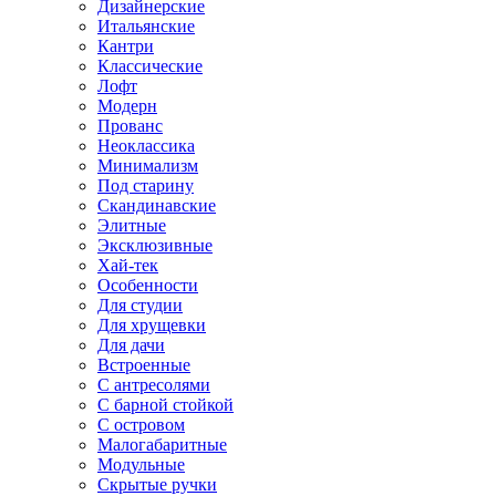
Дизайнерские
Итальянские
Кантри
Классические
Лофт
Модерн
Прованс
Неоклассика
Минимализм
Под старину
Скандинавские
Элитные
Эксклюзивные
Хай-тек
Особенности
Для студии
Для хрущевки
Для дачи
Встроенные
С антресолями
С барной стойкой
С островом
Малогабаритные
Модульные
Скрытые ручки