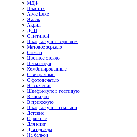
МДФ
Пластик
Alvic Luxe
Эмаль
Акрил
ДСП
С патиной
Шкафы-купе с зеркалом
Матовое зеркало
Стекло
Цветное стекло
Пескоструй
Комбинированные
С витражами
С фотопечатью
Назначение
Шкафы-купе в гостиную
В коридор
В прихожую
Шкафы-купе в спальню
Детские
Офисные
Для книг
Для одежды
На балкон