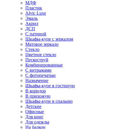
МДФ
Пластик
Alvic Luxe
Эмаль
Акрил
ДСП
С патиной
Шкафы-купе с зеркалом
Матовое зеркало
Стекло
Цветное стекло
Пескоструй
Комбинированные
С витражами
С фотопечатью
Назначение
Шкафы-купе в гостиную
В коридор
В прихожую
Шкафы-купе в спальню
Детские
Офисные
Для книг
Для одежды
На балкон