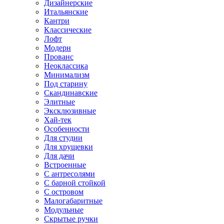
Дизайнерские
Итальянские
Кантри
Классические
Лофт
Модерн
Прованс
Неоклассика
Минимализм
Под старину
Скандинавские
Элитные
Эксклюзивные
Хай-тек
Особенности
Для студии
Для хрущевки
Для дачи
Встроенные
С антресолями
С барной стойкой
С островом
Малогабаритные
Модульные
Скрытые ручки