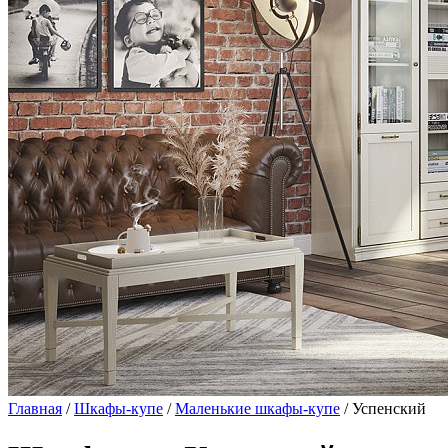
Главная
/
Шкафы-купе
/
Маленькие шкафы-купе
/ Успенский