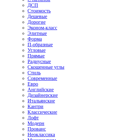
ДСП
Стоимость
Дешевые
Дорогие
Эконом-класс
Элитные
Форма
П-образные
Угловые
Прямые
Радиусные
Скошенные углы
Стиль
Современные
Евро
Английские
Дизайнерские
Итальянские
Кантри
Классические
Лофт
Модерн
Прованс
Неоклассика