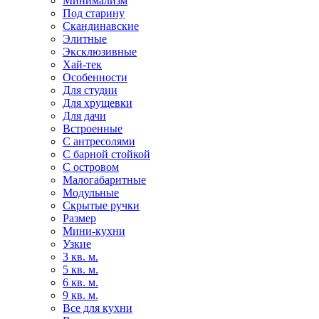
Минимализм
Под старину
Скандинавские
Элитные
Эксклюзивные
Хай-тек
Особенности
Для студии
Для хрущевки
Для дачи
Встроенные
С антресолями
С барной стойкой
С островом
Малогабаритные
Модульные
Скрытые ручки
Размер
Мини-кухни
Узкие
3 кв. м.
5 кв. м.
6 кв. м.
9 кв. м.
Все для кухни