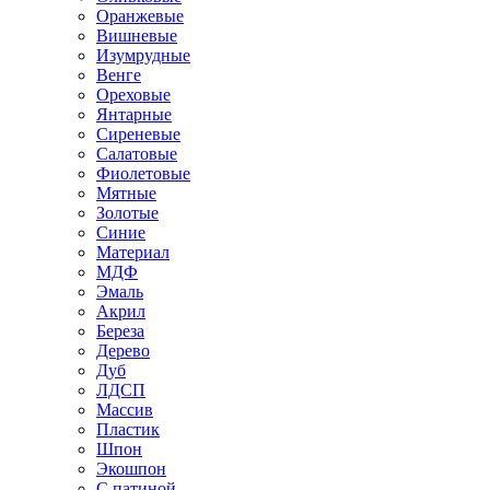
Оранжевые
Вишневые
Изумрудные
Венге
Ореховые
Янтарные
Сиреневые
Салатовые
Фиолетовые
Мятные
Золотые
Синие
Материал
МДФ
Эмаль
Акрил
Береза
Дерево
Дуб
ЛДСП
Массив
Пластик
Шпон
Экошпон
С патиной