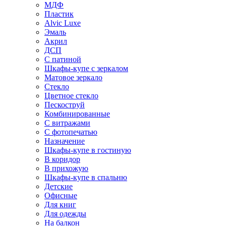
МДФ
Пластик
Alvic Luxe
Эмаль
Акрил
ДСП
С патиной
Шкафы-купе с зеркалом
Матовое зеркало
Стекло
Цветное стекло
Пескоструй
Комбинированные
С витражами
С фотопечатью
Назначение
Шкафы-купе в гостиную
В коридор
В прихожую
Шкафы-купе в спальню
Детские
Офисные
Для книг
Для одежды
На балкон