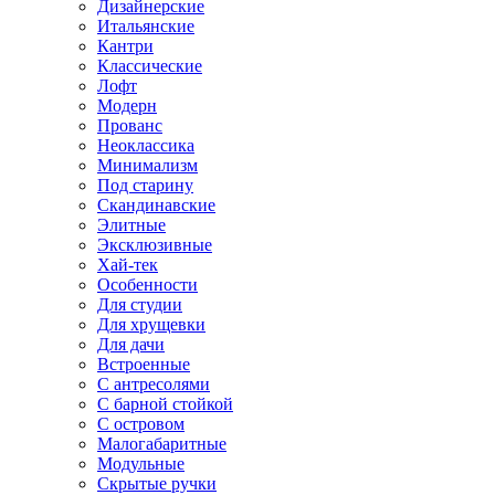
Дизайнерские
Итальянские
Кантри
Классические
Лофт
Модерн
Прованс
Неоклассика
Минимализм
Под старину
Скандинавские
Элитные
Эксклюзивные
Хай-тек
Особенности
Для студии
Для хрущевки
Для дачи
Встроенные
С антресолями
С барной стойкой
С островом
Малогабаритные
Модульные
Скрытые ручки