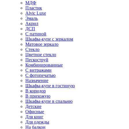
МДФ
Пластик
Alvic Luxe
Эмаль
Акрил
ДСП
С патиной
Шкафы-купе с зеркалом
Матовое зеркало
Стекло
Цветное стекло
Пескоструй
Комбинированные
С витражами
С фотопечатью
Назначение
Шкафы-купе в гостиную
В коридор
В прихожую
Шкафы-купе в спальню
Детские
Офисные
Для книг
Для одежды
На балкон