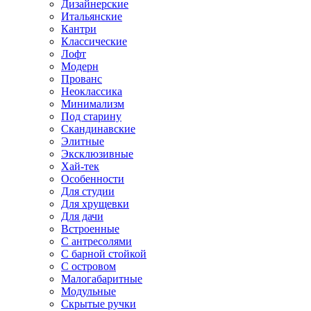
Дизайнерские
Итальянские
Кантри
Классические
Лофт
Модерн
Прованс
Неоклассика
Минимализм
Под старину
Скандинавские
Элитные
Эксклюзивные
Хай-тек
Особенности
Для студии
Для хрущевки
Для дачи
Встроенные
С антресолями
С барной стойкой
С островом
Малогабаритные
Модульные
Скрытые ручки