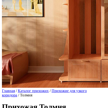
Главная
/
Каталог прихожих
/
Прихожие для узкого
коридора
/ Толмия
Прихожая Толмия