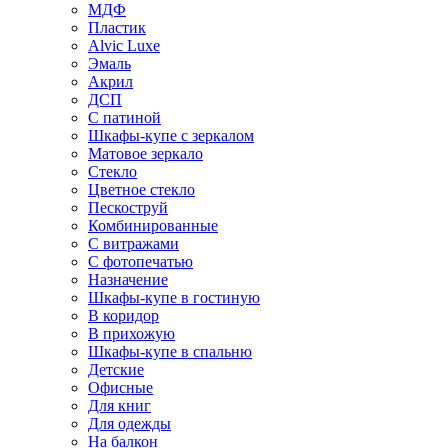
МДФ
Пластик
Alvic Luxe
Эмаль
Акрил
ДСП
С патиной
Шкафы-купе с зеркалом
Матовое зеркало
Стекло
Цветное стекло
Пескоструй
Комбинированные
С витражами
С фотопечатью
Назначение
Шкафы-купе в гостиную
В коридор
В прихожую
Шкафы-купе в спальню
Детские
Офисные
Для книг
Для одежды
На балкон