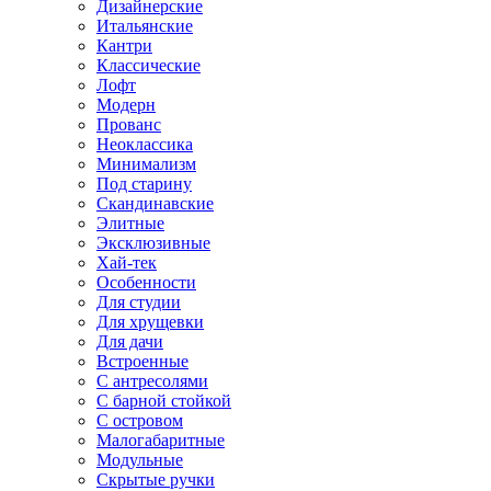
Дизайнерские
Итальянские
Кантри
Классические
Лофт
Модерн
Прованс
Неоклассика
Минимализм
Под старину
Скандинавские
Элитные
Эксклюзивные
Хай-тек
Особенности
Для студии
Для хрущевки
Для дачи
Встроенные
С антресолями
С барной стойкой
С островом
Малогабаритные
Модульные
Скрытые ручки