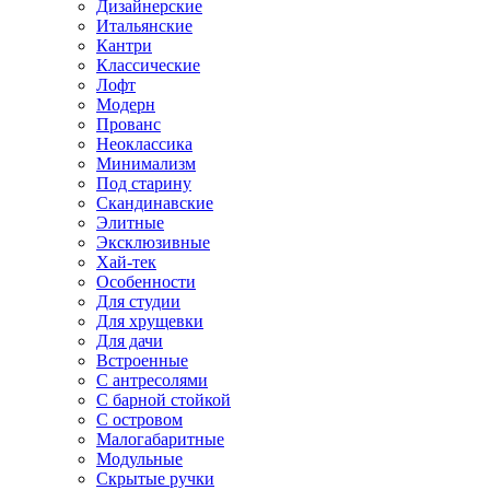
Дизайнерские
Итальянские
Кантри
Классические
Лофт
Модерн
Прованс
Неоклассика
Минимализм
Под старину
Скандинавские
Элитные
Эксклюзивные
Хай-тек
Особенности
Для студии
Для хрущевки
Для дачи
Встроенные
С антресолями
С барной стойкой
С островом
Малогабаритные
Модульные
Скрытые ручки