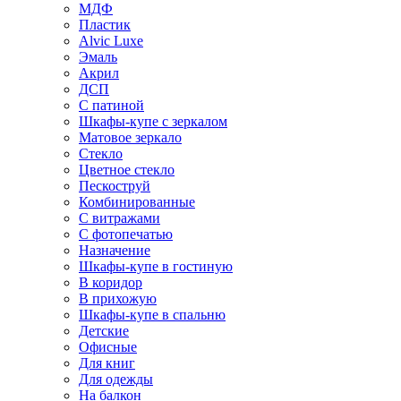
МДФ
Пластик
Alvic Luxe
Эмаль
Акрил
ДСП
С патиной
Шкафы-купе с зеркалом
Матовое зеркало
Стекло
Цветное стекло
Пескоструй
Комбинированные
С витражами
С фотопечатью
Назначение
Шкафы-купе в гостиную
В коридор
В прихожую
Шкафы-купе в спальню
Детские
Офисные
Для книг
Для одежды
На балкон