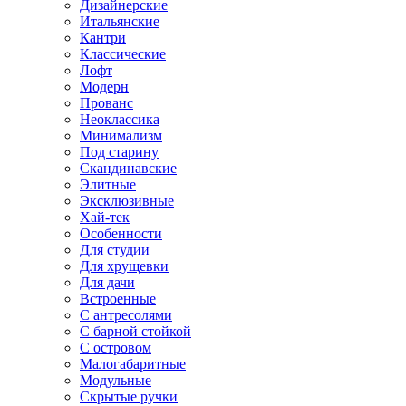
Дизайнерские
Итальянские
Кантри
Классические
Лофт
Модерн
Прованс
Неоклассика
Минимализм
Под старину
Скандинавские
Элитные
Эксклюзивные
Хай-тек
Особенности
Для студии
Для хрущевки
Для дачи
Встроенные
С антресолями
С барной стойкой
С островом
Малогабаритные
Модульные
Скрытые ручки