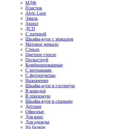
МДФ
Пластик
Alvic Luxe
Эмаль
Акрил
ДСП
С патиной
Шкафы-купе с зеркалом
Матовое зеркало
Стекло
Цветное стекло
Пескоструй
Комбинированные
С витражами
С фотопечатью
Назначение
Шкафы-купе в гостиную
В коридор
В прихожую
Шкафы-купе в спальню
Детские
Офисные
Для книг
Для одежды
На балкон